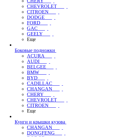
CHERY
CHEVROLET
CITROEN
DODGE
FORD
GAC
GEELY
Еще
Боковые подножки
ACURA
AUDI
BELGEE
BMW
BYD
CADILLAC
CHANGAN
CHERY
CHEVROLET
CITROEN
Еще
Кунги и крышки кузова
CHANGAN
DONGFENG