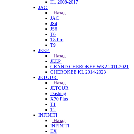
H1 2008-2017
JAC
Назад
JAC
JS4
JS6
T6
T8 Pro
T9
JEEP
Назад
JEEP
GRAND CHEROKEE WK2 2011-2021
CHEROKEE KL 2014-2023
JETOUR
Назад
JETOUR
Dashing
X70 Plus
T1
T2
INFINITI
Назад
INFINITI
EX