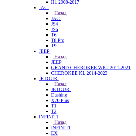
H1 2008-2017
JAC
Назад
JAC
JS4
JS6
T6
T8 Pro
T9
JEEP
Назад
JEEP
GRAND CHEROKEE WK2 2011-2021
CHEROKEE KL 2014-2023
JETOUR
Назад
JETOUR
Dashing
X70 Plus
T1
T2
INFINITI
Назад
INFINITI
EX