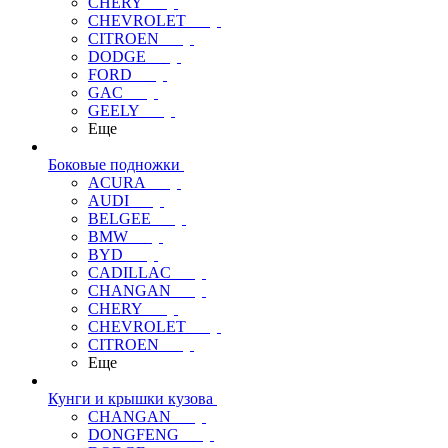
CHERY
CHEVROLET
CITROEN
DODGE
FORD
GAC
GEELY
Еще
Боковые подножки
ACURA
AUDI
BELGEE
BMW
BYD
CADILLAC
CHANGAN
CHERY
CHEVROLET
CITROEN
Еще
Кунги и крышки кузова
CHANGAN
DONGFENG