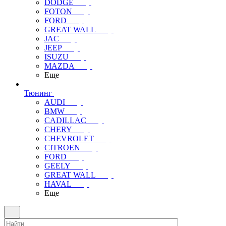
DODGE
FOTON
FORD
GREAT WALL
JAC
JEEP
ISUZU
MAZDA
Еще
Тюнинг
AUDI
BMW
CADILLAC
CHERY
CHEVROLET
CITROEN
FORD
GEELY
GREAT WALL
HAVAL
Еще