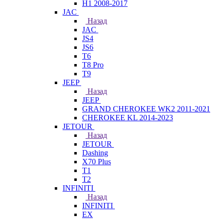
H1 2008-2017
JAC
Назад
JAC
JS4
JS6
T6
T8 Pro
T9
JEEP
Назад
JEEP
GRAND CHEROKEE WK2 2011-2021
CHEROKEE KL 2014-2023
JETOUR
Назад
JETOUR
Dashing
X70 Plus
T1
T2
INFINITI
Назад
INFINITI
EX