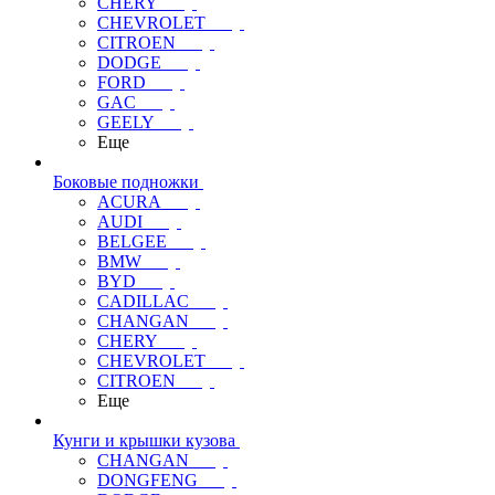
CHERY
CHEVROLET
CITROEN
DODGE
FORD
GAC
GEELY
Еще
Боковые подножки
ACURA
AUDI
BELGEE
BMW
BYD
CADILLAC
CHANGAN
CHERY
CHEVROLET
CITROEN
Еще
Кунги и крышки кузова
CHANGAN
DONGFENG