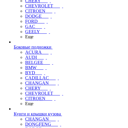
CHERY
CHEVROLET
CITROEN
DODGE
FORD
GAC
GEELY
Еще
Боковые подножки
ACURA
AUDI
BELGEE
BMW
BYD
CADILLAC
CHANGAN
CHERY
CHEVROLET
CITROEN
Еще
Кунги и крышки кузова
CHANGAN
DONGFENG