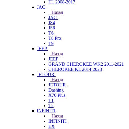
H1 2008-2017
JAC
Назад
JAC
JS4
JS6
T6
T8 Pro
T9
JEEP
Назад
JEEP
GRAND CHEROKEE WK2 2011-2021
CHEROKEE KL 2014-2023
JETOUR
Назад
JETOUR
Dashing
X70 Plus
T1
T2
INFINITI
Назад
INFINITI
EX