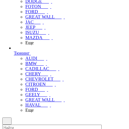
DODGE
FOTON
FORD
GREAT WALL
JAC
JEEP
ISUZU
MAZDA
Еще
Тюнинг
AUDI
BMW
CADILLAC
CHERY
CHEVROLET
CITROEN
FORD
GEELY
GREAT WALL
HAVAL
Еще