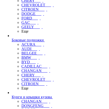
CHERY
CHEVROLET
CITROEN
DODGE
FORD
GAC
GEELY
Еще
Боковые подножки
ACURA
AUDI
BELGEE
BMW
BYD
CADILLAC
CHANGAN
CHERY
CHEVROLET
CITROEN
Еще
Кунги и крышки кузова
CHANGAN
DONGFENG