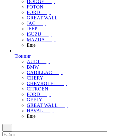
DODGE
FOTON
FORD
GREAT WALL
JAC
JEEP
ISUZU
MAZDA
Еще
Тюнинг
AUDI
BMW
CADILLAC
CHERY
CHEVROLET
CITROEN
FORD
GEELY
GREAT WALL
HAVAL
Еще