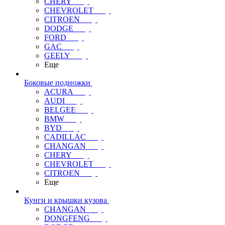
CHERY
CHEVROLET
CITROEN
DODGE
FORD
GAC
GEELY
Еще
Боковые подножки
ACURA
AUDI
BELGEE
BMW
BYD
CADILLAC
CHANGAN
CHERY
CHEVROLET
CITROEN
Еще
Кунги и крышки кузова
CHANGAN
DONGFENG