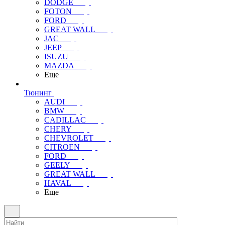
DODGE
FOTON
FORD
GREAT WALL
JAC
JEEP
ISUZU
MAZDA
Еще
Тюнинг
AUDI
BMW
CADILLAC
CHERY
CHEVROLET
CITROEN
FORD
GEELY
GREAT WALL
HAVAL
Еще