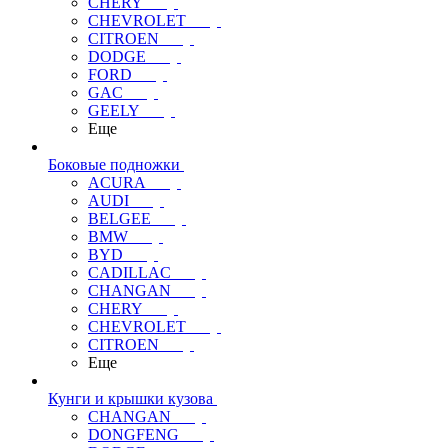
CHERY
CHEVROLET
CITROEN
DODGE
FORD
GAC
GEELY
Еще
Боковые подножки
ACURA
AUDI
BELGEE
BMW
BYD
CADILLAC
CHANGAN
CHERY
CHEVROLET
CITROEN
Еще
Кунги и крышки кузова
CHANGAN
DONGFENG