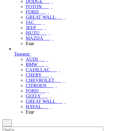
DODGE
FOTON
FORD
GREAT WALL
JAC
JEEP
ISUZU
MAZDA
Еще
Тюнинг
AUDI
BMW
CADILLAC
CHERY
CHEVROLET
CITROEN
FORD
GEELY
GREAT WALL
HAVAL
Еще