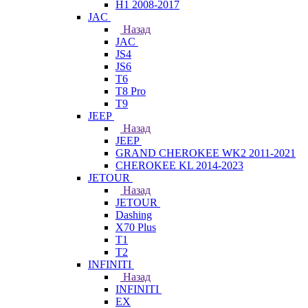
H1 2008-2017
JAC
Назад
JAC
JS4
JS6
T6
T8 Pro
T9
JEEP
Назад
JEEP
GRAND CHEROKEE WK2 2011-2021
CHEROKEE KL 2014-2023
JETOUR
Назад
JETOUR
Dashing
X70 Plus
T1
T2
INFINITI
Назад
INFINITI
EX