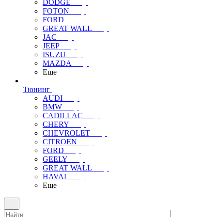
DODGE
FOTON
FORD
GREAT WALL
JAC
JEEP
ISUZU
MAZDA
Еще
Тюнинг
AUDI
BMW
CADILLAC
CHERY
CHEVROLET
CITROEN
FORD
GEELY
GREAT WALL
HAVAL
Еще