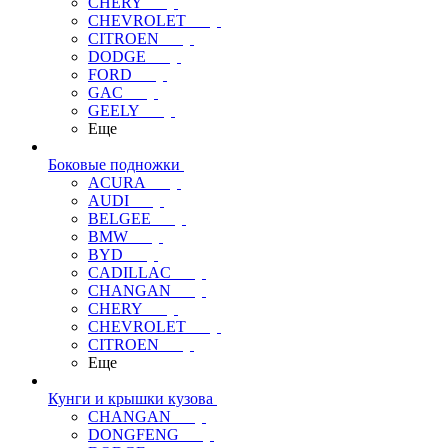
CHERY
CHEVROLET
CITROEN
DODGE
FORD
GAC
GEELY
Еще
Боковые подножки
ACURA
AUDI
BELGEE
BMW
BYD
CADILLAC
CHANGAN
CHERY
CHEVROLET
CITROEN
Еще
Кунги и крышки кузова
CHANGAN
DONGFENG