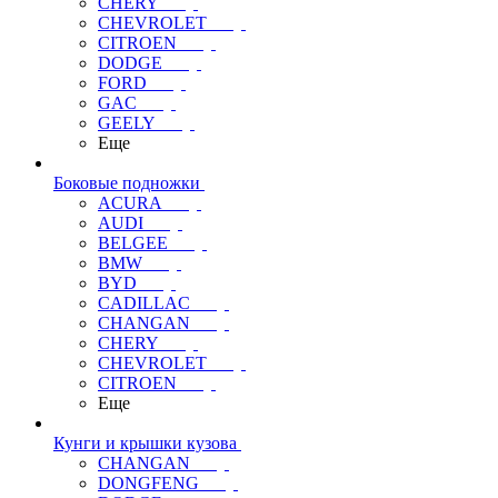
CHERY
CHEVROLET
CITROEN
DODGE
FORD
GAC
GEELY
Еще
Боковые подножки
ACURA
AUDI
BELGEE
BMW
BYD
CADILLAC
CHANGAN
CHERY
CHEVROLET
CITROEN
Еще
Кунги и крышки кузова
CHANGAN
DONGFENG