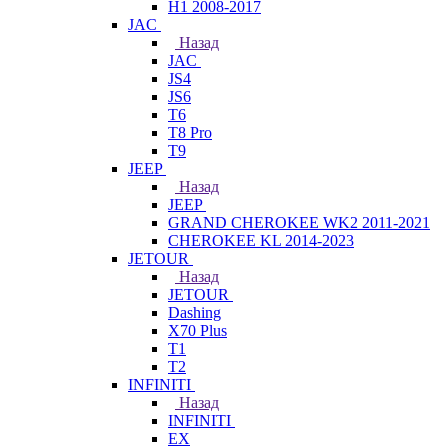
H1 2008-2017
JAC
Назад
JAC
JS4
JS6
T6
T8 Pro
T9
JEEP
Назад
JEEP
GRAND CHEROKEE WK2 2011-2021
CHEROKEE KL 2014-2023
JETOUR
Назад
JETOUR
Dashing
X70 Plus
T1
T2
INFINITI
Назад
INFINITI
EX