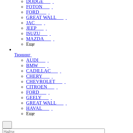
DODGE
FOTON
FORD
GREAT WALL
JAC
JEEP
ISUZU
MAZDA
Еще
Тюнинг
AUDI
BMW
CADILLAC
CHERY
CHEVROLET
CITROEN
FORD
GEELY
GREAT WALL
HAVAL
Еще