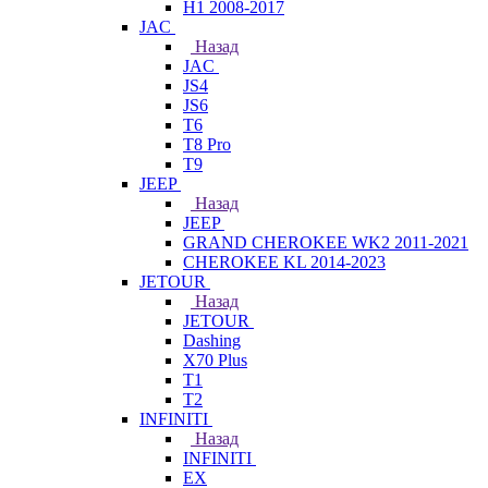
H1 2008-2017
JAC
Назад
JAC
JS4
JS6
T6
T8 Pro
T9
JEEP
Назад
JEEP
GRAND CHEROKEE WK2 2011-2021
CHEROKEE KL 2014-2023
JETOUR
Назад
JETOUR
Dashing
X70 Plus
T1
T2
INFINITI
Назад
INFINITI
EX