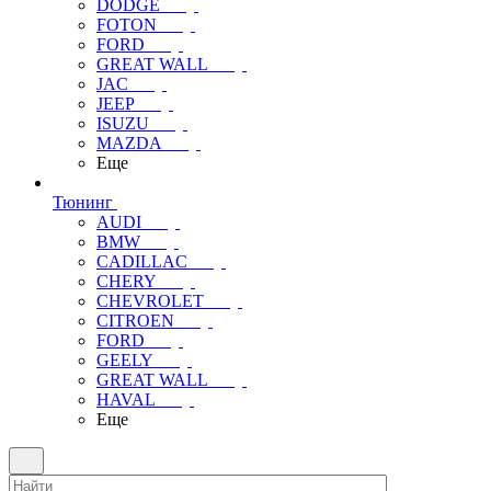
DODGE
FOTON
FORD
GREAT WALL
JAC
JEEP
ISUZU
MAZDA
Еще
Тюнинг
AUDI
BMW
CADILLAC
CHERY
CHEVROLET
CITROEN
FORD
GEELY
GREAT WALL
HAVAL
Еще