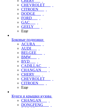
CHERY
CHEVROLET
CITROEN
DODGE
FORD
GAC
GEELY
Еще
Боковые подножки
ACURA
AUDI
BELGEE
BMW
BYD
CADILLAC
CHANGAN
CHERY
CHEVROLET
CITROEN
Еще
Кунги и крышки кузова
CHANGAN
DONGFENG