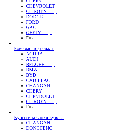
CHERY
CHEVROLET
CITROEN
DODGE
FORD
GAC
GEELY
Еще
Боковые подножки
ACURA
AUDI
BELGEE
BMW
BYD
CADILLAC
CHANGAN
CHERY
CHEVROLET
CITROEN
Еще
Кунги и крышки кузова
CHANGAN
DONGFENG