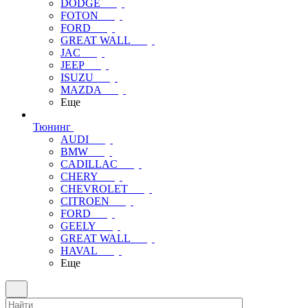
DODGE
FOTON
FORD
GREAT WALL
JAC
JEEP
ISUZU
MAZDA
Еще
Тюнинг
AUDI
BMW
CADILLAC
CHERY
CHEVROLET
CITROEN
FORD
GEELY
GREAT WALL
HAVAL
Еще