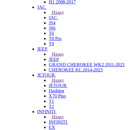
H1 2008-2017
JAC
Назад
JAC
JS4
JS6
T6
T8 Pro
T9
JEEP
Назад
JEEP
GRAND CHEROKEE WK2 2011-2021
CHEROKEE KL 2014-2023
JETOUR
Назад
JETOUR
Dashing
X70 Plus
T1
T2
INFINITI
Назад
INFINITI
EX