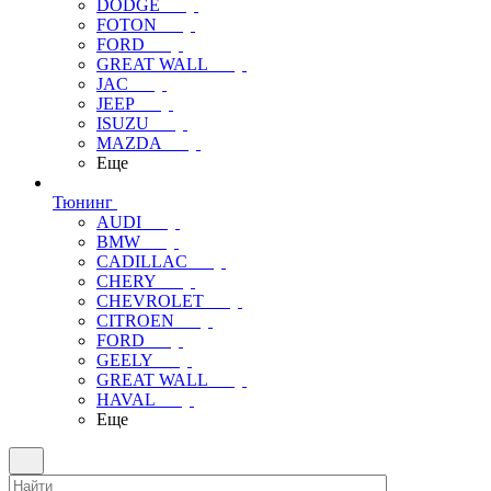
DODGE
FOTON
FORD
GREAT WALL
JAC
JEEP
ISUZU
MAZDA
Еще
Тюнинг
AUDI
BMW
CADILLAC
CHERY
CHEVROLET
CITROEN
FORD
GEELY
GREAT WALL
HAVAL
Еще