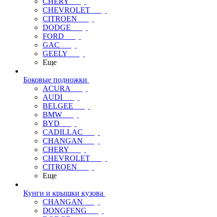
CHERY
CHEVROLET
CITROEN
DODGE
FORD
GAC
GEELY
Еще
Боковые подножки
ACURA
AUDI
BELGEE
BMW
BYD
CADILLAC
CHANGAN
CHERY
CHEVROLET
CITROEN
Еще
Кунги и крышки кузова
CHANGAN
DONGFENG