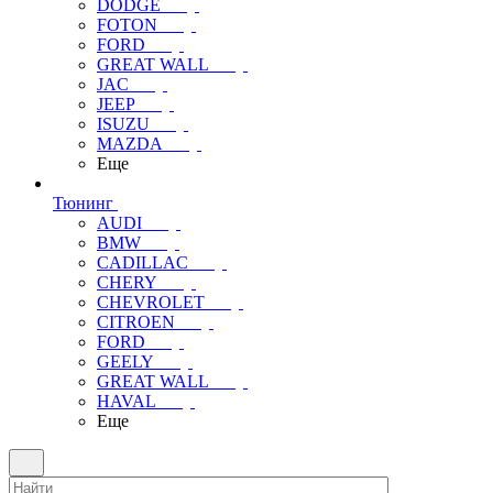
DODGE
FOTON
FORD
GREAT WALL
JAC
JEEP
ISUZU
MAZDA
Еще
Тюнинг
AUDI
BMW
CADILLAC
CHERY
CHEVROLET
CITROEN
FORD
GEELY
GREAT WALL
HAVAL
Еще