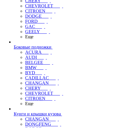
CHERY
CHEVROLET
CITROEN
DODGE
FORD
GAC
GEELY
Еще
Боковые подножки
ACURA
AUDI
BELGEE
BMW
BYD
CADILLAC
CHANGAN
CHERY
CHEVROLET
CITROEN
Еще
Кунги и крышки кузова
CHANGAN
DONGFENG