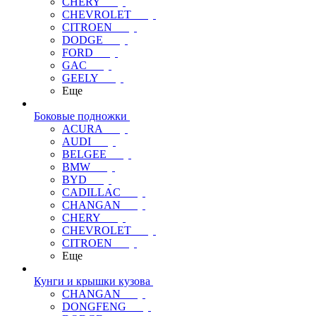
CHERY
CHEVROLET
CITROEN
DODGE
FORD
GAC
GEELY
Еще
Боковые подножки
ACURA
AUDI
BELGEE
BMW
BYD
CADILLAC
CHANGAN
CHERY
CHEVROLET
CITROEN
Еще
Кунги и крышки кузова
CHANGAN
DONGFENG