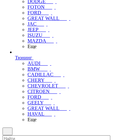
DODGE
FOTON
FORD
GREAT WALL
JAC
JEEP
ISUZU
MAZDA
Еще
Тюнинг
AUDI
BMW
CADILLAC
CHERY
CHEVROLET
CITROEN
FORD
GEELY
GREAT WALL
HAVAL
Еще