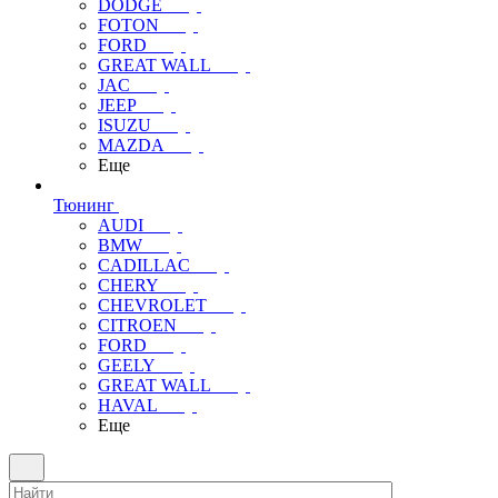
DODGE
FOTON
FORD
GREAT WALL
JAC
JEEP
ISUZU
MAZDA
Еще
Тюнинг
AUDI
BMW
CADILLAC
CHERY
CHEVROLET
CITROEN
FORD
GEELY
GREAT WALL
HAVAL
Еще