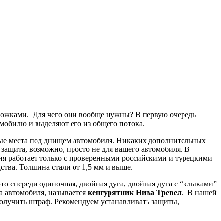
дножками. Для чего они вообще нужны? В первую очередь
мобилю и выделяют его из общего потока.
тные места под днищем автомобиля. Никаких дополнительных
 защита, возможно, просто не для вашего автомобиля. В
ия работает только с проверенными российскими и турецкими
тва. Толщина стали от 1,5 мм и выше.
о спереди одиночная, двойная дуга, двойная дуга с “клыками”
ва автомобиля, называется
кенгурятник
Нива Тревел
. В нашей
 получить штраф. Рекомендуем устанавливать защиты,