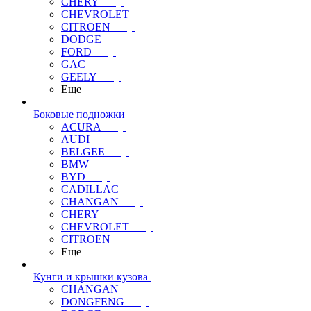
CHERY
CHEVROLET
CITROEN
DODGE
FORD
GAC
GEELY
Еще
Боковые подножки
ACURA
AUDI
BELGEE
BMW
BYD
CADILLAC
CHANGAN
CHERY
CHEVROLET
CITROEN
Еще
Кунги и крышки кузова
CHANGAN
DONGFENG