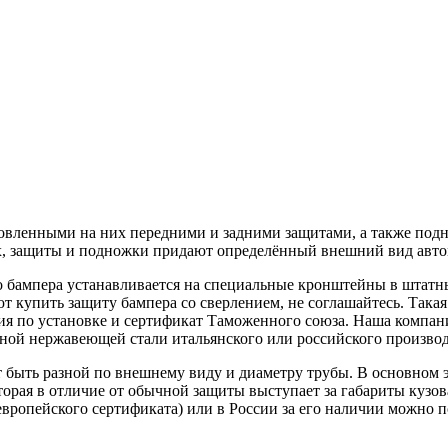
ановленными на них передними и задними защитами, а также по
х, защиты и подножки придают определённый внешний вид авто
его бампера устанавливается на специальные кронштейны в шта
ют купить защиту бампера со сверлением, не соглашайтесь. Такая
ия по установке и сертификат Таможенного союза. Наша компан
ой нержавеющей стали итальянского или российского производс
быть разной по внешнему виду и диаметру трубы. В основном эт
оторая в отличие от обычной защиты выступает за габариты кузо
т европейского сертификата) или в России за его наличии можно