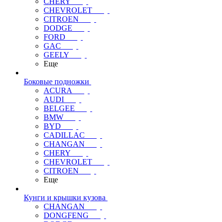
CHERY
CHEVROLET
CITROEN
DODGE
FORD
GAC
GEELY
Еще
Боковые подножки
ACURA
AUDI
BELGEE
BMW
BYD
CADILLAC
CHANGAN
CHERY
CHEVROLET
CITROEN
Еще
Кунги и крышки кузова
CHANGAN
DONGFENG