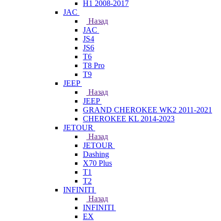
H1 2008-2017
JAC
Назад
JAC
JS4
JS6
T6
T8 Pro
T9
JEEP
Назад
JEEP
GRAND CHEROKEE WK2 2011-2021
CHEROKEE KL 2014-2023
JETOUR
Назад
JETOUR
Dashing
X70 Plus
T1
T2
INFINITI
Назад
INFINITI
EX