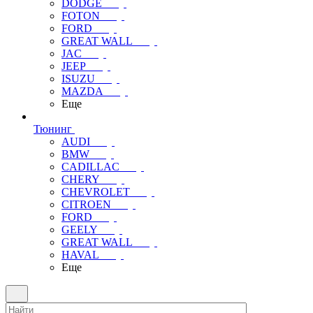
DODGE
FOTON
FORD
GREAT WALL
JAC
JEEP
ISUZU
MAZDA
Еще
Тюнинг
AUDI
BMW
CADILLAC
CHERY
CHEVROLET
CITROEN
FORD
GEELY
GREAT WALL
HAVAL
Еще