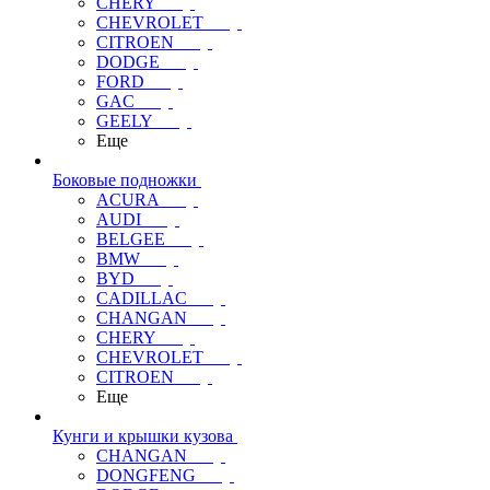
CHERY
CHEVROLET
CITROEN
DODGE
FORD
GAC
GEELY
Еще
Боковые подножки
ACURA
AUDI
BELGEE
BMW
BYD
CADILLAC
CHANGAN
CHERY
CHEVROLET
CITROEN
Еще
Кунги и крышки кузова
CHANGAN
DONGFENG