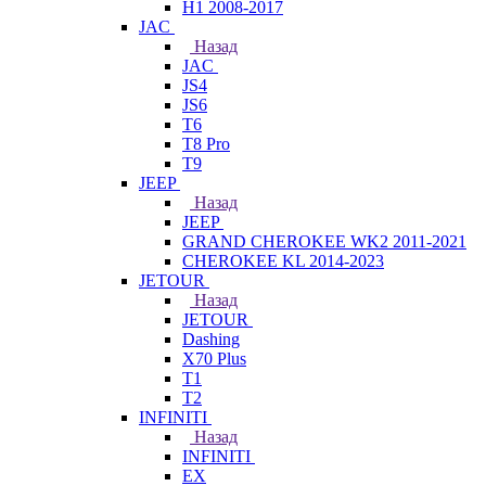
H1 2008-2017
JAC
Назад
JAC
JS4
JS6
T6
T8 Pro
T9
JEEP
Назад
JEEP
GRAND CHEROKEE WK2 2011-2021
CHEROKEE KL 2014-2023
JETOUR
Назад
JETOUR
Dashing
X70 Plus
T1
T2
INFINITI
Назад
INFINITI
EX