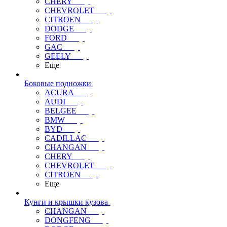
CHERY
CHEVROLET
CITROEN
DODGE
FORD
GAC
GEELY
Еще
Боковые подножки
ACURA
AUDI
BELGEE
BMW
BYD
CADILLAC
CHANGAN
CHERY
CHEVROLET
CITROEN
Еще
Кунги и крышки кузова
CHANGAN
DONGFENG