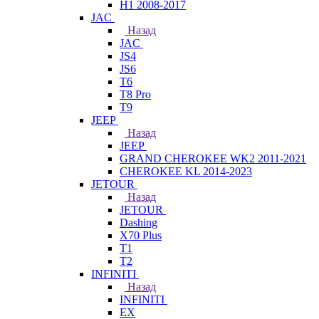
H1 2008-2017
JAC
Назад
JAC
JS4
JS6
T6
T8 Pro
T9
JEEP
Назад
JEEP
GRAND CHEROKEE WK2 2011-2021
CHEROKEE KL 2014-2023
JETOUR
Назад
JETOUR
Dashing
X70 Plus
T1
T2
INFINITI
Назад
INFINITI
EX