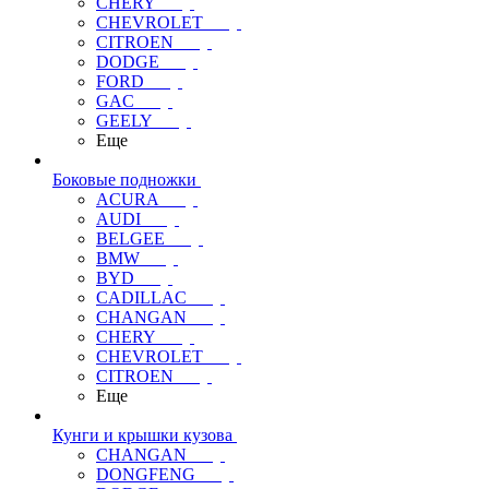
CHERY
CHEVROLET
CITROEN
DODGE
FORD
GAC
GEELY
Еще
Боковые подножки
ACURA
AUDI
BELGEE
BMW
BYD
CADILLAC
CHANGAN
CHERY
CHEVROLET
CITROEN
Еще
Кунги и крышки кузова
CHANGAN
DONGFENG