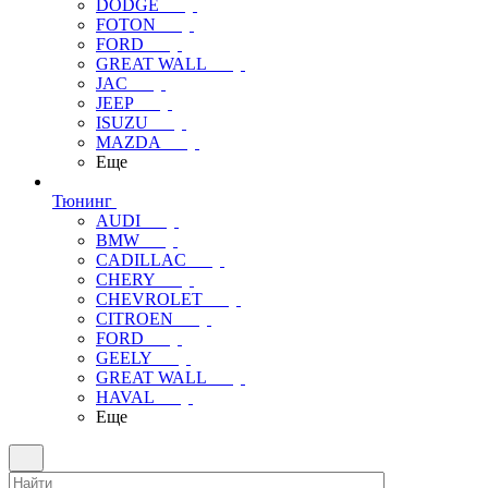
DODGE
FOTON
FORD
GREAT WALL
JAC
JEEP
ISUZU
MAZDA
Еще
Тюнинг
AUDI
BMW
CADILLAC
CHERY
CHEVROLET
CITROEN
FORD
GEELY
GREAT WALL
HAVAL
Еще