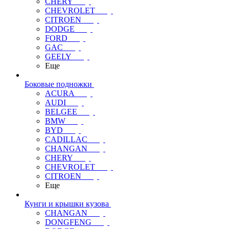
CHERY
CHEVROLET
CITROEN
DODGE
FORD
GAC
GEELY
Еще
Боковые подножки
ACURA
AUDI
BELGEE
BMW
BYD
CADILLAC
CHANGAN
CHERY
CHEVROLET
CITROEN
Еще
Кунги и крышки кузова
CHANGAN
DONGFENG