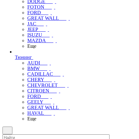
DODGE
FOTON
FORD
GREAT WALL
JAC
JEEP
ISUZU
MAZDA
Еще
Тюнинг
AUDI
BMW
CADILLAC
CHERY
CHEVROLET
CITROEN
FORD
GEELY
GREAT WALL
HAVAL
Еще