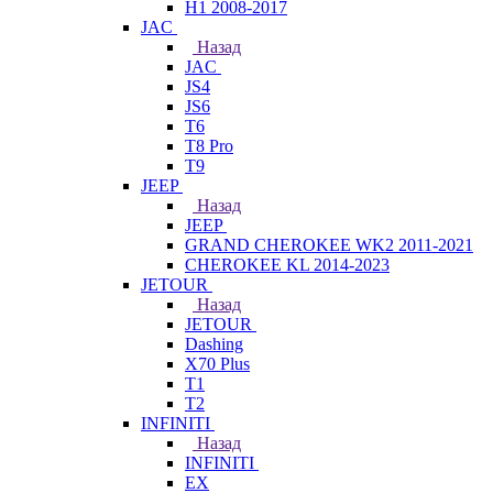
H1 2008-2017
JAC
Назад
JAC
JS4
JS6
T6
T8 Pro
T9
JEEP
Назад
JEEP
GRAND CHEROKEE WK2 2011-2021
CHEROKEE KL 2014-2023
JETOUR
Назад
JETOUR
Dashing
X70 Plus
T1
T2
INFINITI
Назад
INFINITI
EX