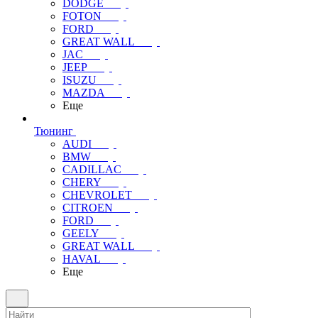
DODGE
FOTON
FORD
GREAT WALL
JAC
JEEP
ISUZU
MAZDA
Еще
Тюнинг
AUDI
BMW
CADILLAC
CHERY
CHEVROLET
CITROEN
FORD
GEELY
GREAT WALL
HAVAL
Еще