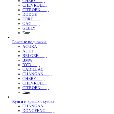
CHERY
CHEVROLET
CITROEN
DODGE
FORD
GAC
GEELY
Еще
Боковые подножки
ACURA
AUDI
BELGEE
BMW
BYD
CADILLAC
CHANGAN
CHERY
CHEVROLET
CITROEN
Еще
Кунги и крышки кузова
CHANGAN
DONGFENG