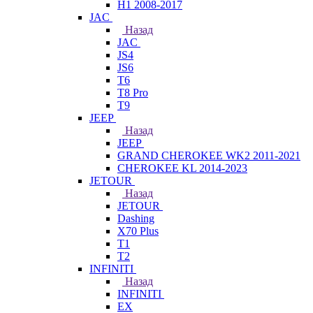
H1 2008-2017
JAC
Назад
JAC
JS4
JS6
T6
T8 Pro
T9
JEEP
Назад
JEEP
GRAND CHEROKEE WK2 2011-2021
CHEROKEE KL 2014-2023
JETOUR
Назад
JETOUR
Dashing
X70 Plus
T1
T2
INFINITI
Назад
INFINITI
EX