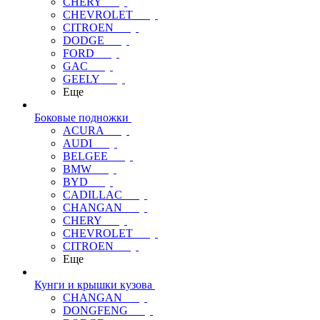
CHERY
CHEVROLET
CITROEN
DODGE
FORD
GAC
GEELY
Еще
Боковые подножки
ACURA
AUDI
BELGEE
BMW
BYD
CADILLAC
CHANGAN
CHERY
CHEVROLET
CITROEN
Еще
Кунги и крышки кузова
CHANGAN
DONGFENG