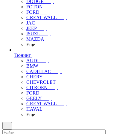
DODGE
FOTON
FORD
GREAT WALL
JAC
JEEP
ISUZU
MAZDA
Еще
Тюнинг
AUDI
BMW
CADILLAC
CHERY
CHEVROLET
CITROEN
FORD
GEELY
GREAT WALL
HAVAL
Еще