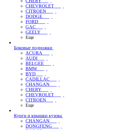
CHERY
CHEVROLET
CITROEN
DODGE
FORD
GAC
GEELY
Еще
Боковые подножки
ACURA
AUDI
BELGEE
BMW
BYD
CADILLAC
CHANGAN
CHERY
CHEVROLET
CITROEN
Еще
Кунги и крышки кузова
CHANGAN
DONGFENG