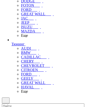
DODGE
FOTON
FORD
GREAT WALL
JAC
JEEP
ISUZU
MAZDA
Еще
Тюнинг
AUDI
BMW
CADILLAC
CHERY
CHEVROLET
CITROEN
FORD
GEELY
GREAT WALL
HAVAL
Еще