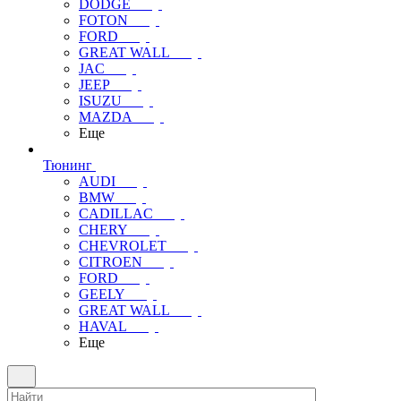
DODGE
FOTON
FORD
GREAT WALL
JAC
JEEP
ISUZU
MAZDA
Еще
Тюнинг
AUDI
BMW
CADILLAC
CHERY
CHEVROLET
CITROEN
FORD
GEELY
GREAT WALL
HAVAL
Еще