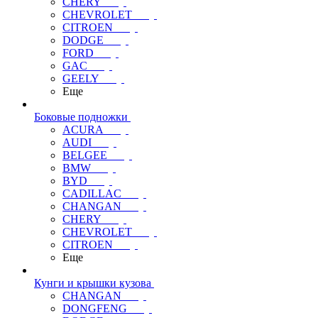
CHERY
CHEVROLET
CITROEN
DODGE
FORD
GAC
GEELY
Еще
Боковые подножки
ACURA
AUDI
BELGEE
BMW
BYD
CADILLAC
CHANGAN
CHERY
CHEVROLET
CITROEN
Еще
Кунги и крышки кузова
CHANGAN
DONGFENG