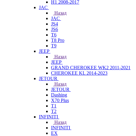
H1 2008-2017
JAC
Назад
JAC
JS4
JS6
T6
T8 Pro
T9
JEEP
Назад
JEEP
GRAND CHEROKEE WK2 2011-2021
CHEROKEE KL 2014-2023
JETOUR
Назад
JETOUR
Dashing
X70 Plus
T1
T2
INFINITI
Назад
INFINITI
EX