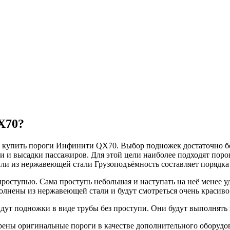
X70?
те купить пороги Инфинити QX70. Выбор подножек достаточно 
дки и высадки пассажиров. Для этой цели наиболее подходят пор
и из нержавеющей стали Грузоподъёмность составляет порядка 
оступью. Сама проступь небольшая и наступать на неё менее у
олнены из нержавеющей стали и будут смотреться очень красиво
йдут подножки в виде трубы без проступи. Они будут выполнят
рены оригинальные пороги в качестве дополнительного оборудо