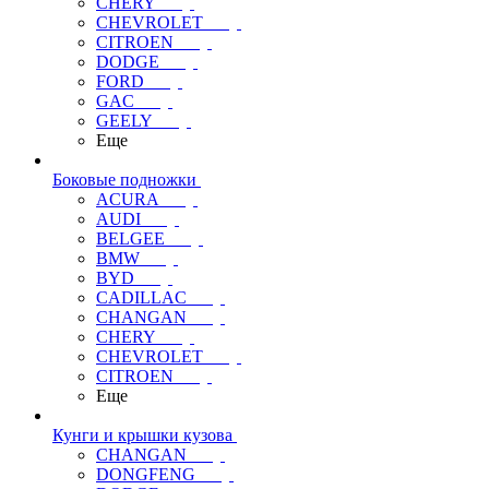
CHERY
CHEVROLET
CITROEN
DODGE
FORD
GAC
GEELY
Еще
Боковые подножки
ACURA
AUDI
BELGEE
BMW
BYD
CADILLAC
CHANGAN
CHERY
CHEVROLET
CITROEN
Еще
Кунги и крышки кузова
CHANGAN
DONGFENG