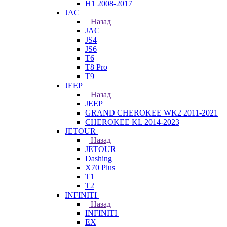
H1 2008-2017
JAC
Назад
JAC
JS4
JS6
T6
T8 Pro
T9
JEEP
Назад
JEEP
GRAND CHEROKEE WK2 2011-2021
CHEROKEE KL 2014-2023
JETOUR
Назад
JETOUR
Dashing
X70 Plus
T1
T2
INFINITI
Назад
INFINITI
EX