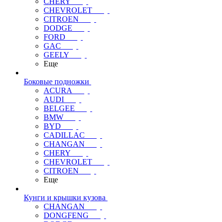
CHERY
CHEVROLET
CITROEN
DODGE
FORD
GAC
GEELY
Еще
Боковые подножки
ACURA
AUDI
BELGEE
BMW
BYD
CADILLAC
CHANGAN
CHERY
CHEVROLET
CITROEN
Еще
Кунги и крышки кузова
CHANGAN
DONGFENG