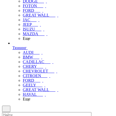
DODGE
FOTON
FORD
GREAT WALL
JAC
JEEP
ISUZU
MAZDA
Еще
Тюнинг
AUDI
BMW
CADILLAC
CHERY
CHEVROLET
CITROEN
FORD
GEELY
GREAT WALL
HAVAL
Еще