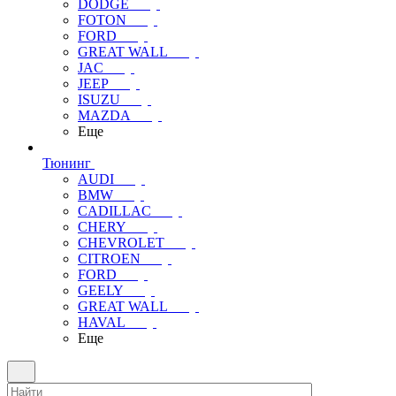
DODGE
FOTON
FORD
GREAT WALL
JAC
JEEP
ISUZU
MAZDA
Еще
Тюнинг
AUDI
BMW
CADILLAC
CHERY
CHEVROLET
CITROEN
FORD
GEELY
GREAT WALL
HAVAL
Еще