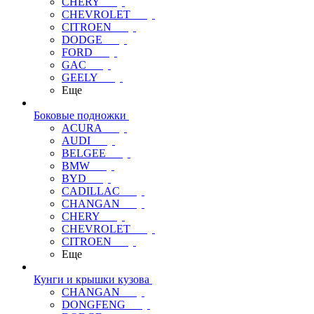
CHERY
CHEVROLET
CITROEN
DODGE
FORD
GAC
GEELY
Еще
Боковые подножки
ACURA
AUDI
BELGEE
BMW
BYD
CADILLAC
CHANGAN
CHERY
CHEVROLET
CITROEN
Еще
Кунги и крышки кузова
CHANGAN
DONGFENG