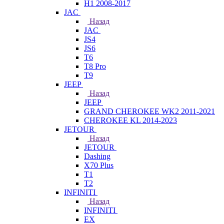
H1 2008-2017
JAC
Назад
JAC
JS4
JS6
T6
T8 Pro
T9
JEEP
Назад
JEEP
GRAND CHEROKEE WK2 2011-2021
CHEROKEE KL 2014-2023
JETOUR
Назад
JETOUR
Dashing
X70 Plus
T1
T2
INFINITI
Назад
INFINITI
EX