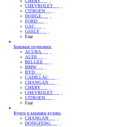
CHERY
CHEVROLET
CITROEN
DODGE
FORD
GAC
GEELY
Еще
Боковые подножки
ACURA
AUDI
BELGEE
BMW
BYD
CADILLAC
CHANGAN
CHERY
CHEVROLET
CITROEN
Еще
Кунги и крышки кузова
CHANGAN
DONGFENG