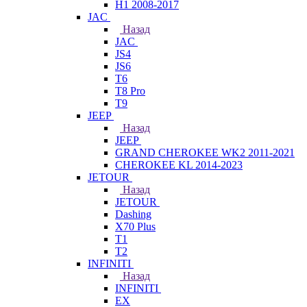
H1 2008-2017
JAC
Назад
JAC
JS4
JS6
T6
T8 Pro
T9
JEEP
Назад
JEEP
GRAND CHEROKEE WK2 2011-2021
CHEROKEE KL 2014-2023
JETOUR
Назад
JETOUR
Dashing
X70 Plus
T1
T2
INFINITI
Назад
INFINITI
EX