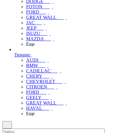
DODGE
FOTON
FORD
GREAT WALL
JAC
JEEP
ISUZU
MAZDA
Еще
Тюнинг
AUDI
BMW
CADILLAC
CHERY
CHEVROLET
CITROEN
FORD
GEELY
GREAT WALL
HAVAL
Еще