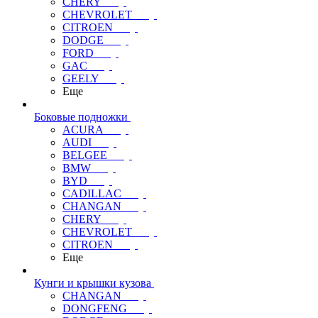
CHERY
CHEVROLET
CITROEN
DODGE
FORD
GAC
GEELY
Еще
Боковые подножки
ACURA
AUDI
BELGEE
BMW
BYD
CADILLAC
CHANGAN
CHERY
CHEVROLET
CITROEN
Еще
Кунги и крышки кузова
CHANGAN
DONGFENG