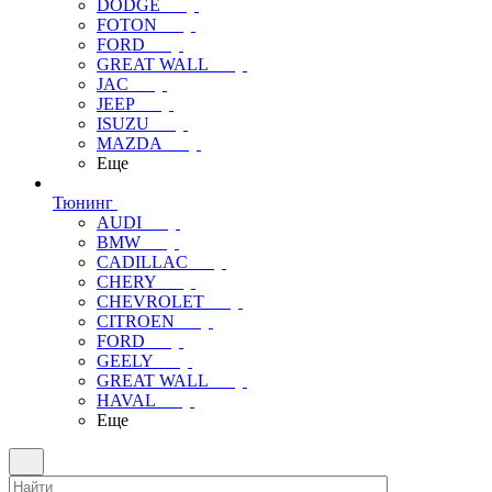
DODGE
FOTON
FORD
GREAT WALL
JAC
JEEP
ISUZU
MAZDA
Еще
Тюнинг
AUDI
BMW
CADILLAC
CHERY
CHEVROLET
CITROEN
FORD
GEELY
GREAT WALL
HAVAL
Еще