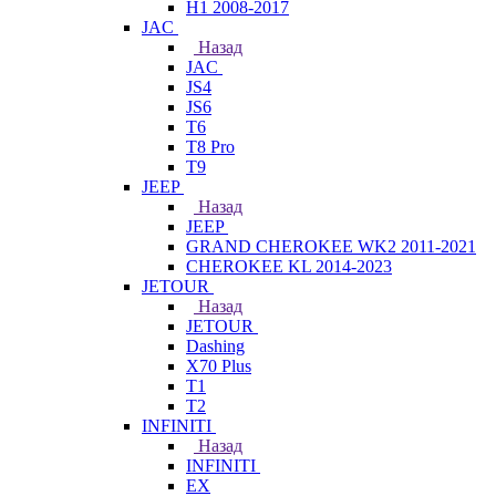
H1 2008-2017
JAC
Назад
JAC
JS4
JS6
T6
T8 Pro
T9
JEEP
Назад
JEEP
GRAND CHEROKEE WK2 2011-2021
CHEROKEE KL 2014-2023
JETOUR
Назад
JETOUR
Dashing
X70 Plus
T1
T2
INFINITI
Назад
INFINITI
EX