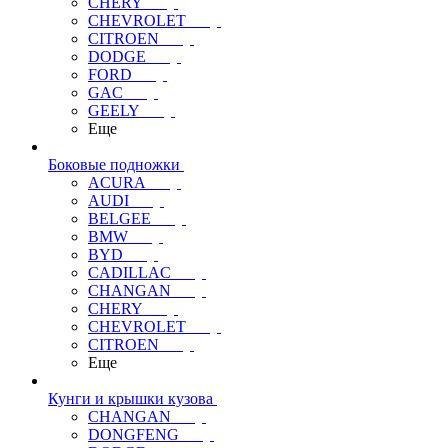
CHERY
CHEVROLET
CITROEN
DODGE
FORD
GAC
GEELY
Еще
Боковые подножки
ACURA
AUDI
BELGEE
BMW
BYD
CADILLAC
CHANGAN
CHERY
CHEVROLET
CITROEN
Еще
Кунги и крышки кузова
CHANGAN
DONGFENG