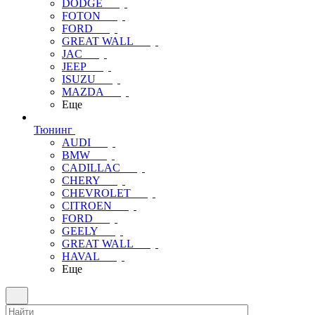
DODGE
FOTON
FORD
GREAT WALL
JAC
JEEP
ISUZU
MAZDA
Еще
Тюнинг
AUDI
BMW
CADILLAC
CHERY
CHEVROLET
CITROEN
FORD
GEELY
GREAT WALL
HAVAL
Еще