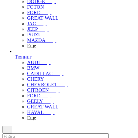
DODGE
FOTON
FORD
GREAT WALL
JAC
JEEP
ISUZU
MAZDA
Еще
Тюнинг
AUDI
BMW
CADILLAC
CHERY
CHEVROLET
CITROEN
FORD
GEELY
GREAT WALL
HAVAL
Еще