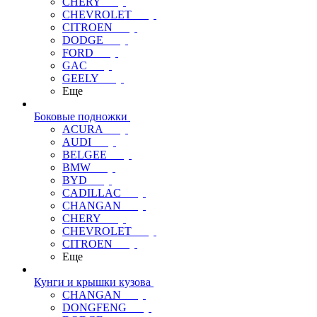
CHERY
CHEVROLET
CITROEN
DODGE
FORD
GAC
GEELY
Еще
Боковые подножки
ACURA
AUDI
BELGEE
BMW
BYD
CADILLAC
CHANGAN
CHERY
CHEVROLET
CITROEN
Еще
Кунги и крышки кузова
CHANGAN
DONGFENG