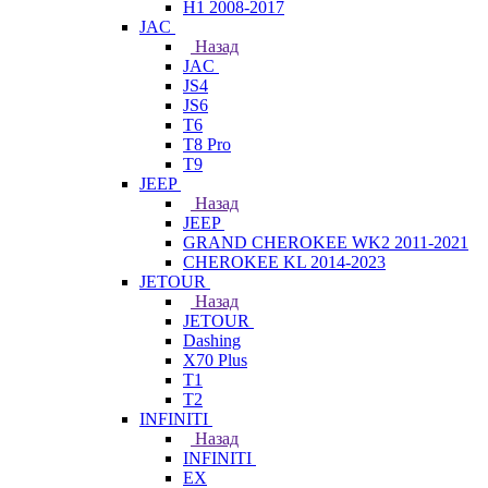
H1 2008-2017
JAC
Назад
JAC
JS4
JS6
T6
T8 Pro
T9
JEEP
Назад
JEEP
GRAND CHEROKEE WK2 2011-2021
CHEROKEE KL 2014-2023
JETOUR
Назад
JETOUR
Dashing
X70 Plus
T1
T2
INFINITI
Назад
INFINITI
EX