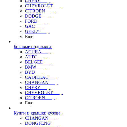
CHERY
CHEVROLET
CITROEN
DODGE
FORD
GAC
GEELY
Еще
Боковые подножки
ACURA
AUDI
BELGEE
BMW
BYD
CADILLAC
CHANGAN
CHERY
CHEVROLET
CITROEN
Еще
Кунги и крышки кузова
CHANGAN
DONGFENG