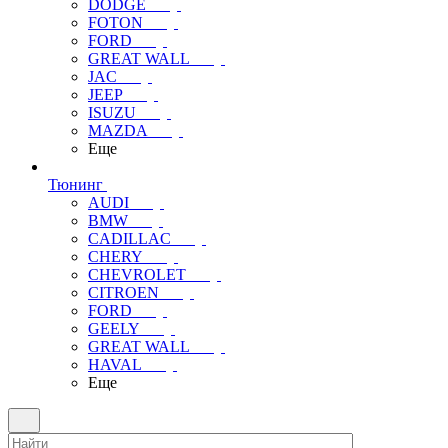
DODGE
FOTON
FORD
GREAT WALL
JAC
JEEP
ISUZU
MAZDA
Еще
Тюнинг
AUDI
BMW
CADILLAC
CHERY
CHEVROLET
CITROEN
FORD
GEELY
GREAT WALL
HAVAL
Еще