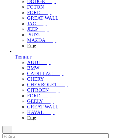
DODGE
FOTON
FORD
GREAT WALL
JAC
JEEP
ISUZU
MAZDA
Еще
Тюнинг
AUDI
BMW
CADILLAC
CHERY
CHEVROLET
CITROEN
FORD
GEELY
GREAT WALL
HAVAL
Еще