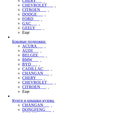
CHERY
CHEVROLET
CITROEN
DODGE
FORD
GAC
GEELY
Еще
Боковые подножки
ACURA
AUDI
BELGEE
BMW
BYD
CADILLAC
CHANGAN
CHERY
CHEVROLET
CITROEN
Еще
Кунги и крышки кузова
CHANGAN
DONGFENG