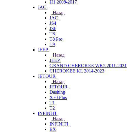
H1 2008-2017
JAC
Назад
JAC
JS4
JS6
T6
T8 Pro
T9
JEEP
Назад
JEEP
GRAND CHEROKEE WK2 2011-2021
CHEROKEE KL 2014-2023
JETOUR
Назад
JETOUR
Dashing
X70 Plus
T1
T2
INFINITI
Назад
INFINITI
EX