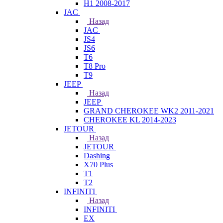
H1 2008-2017
JAC
Назад
JAC
JS4
JS6
T6
T8 Pro
T9
JEEP
Назад
JEEP
GRAND CHEROKEE WK2 2011-2021
CHEROKEE KL 2014-2023
JETOUR
Назад
JETOUR
Dashing
X70 Plus
T1
T2
INFINITI
Назад
INFINITI
EX