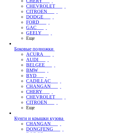
CHERY
CHEVROLET
CITROEN
DODGE
FORD
GAC
GEELY
Еще
Боковые подножки
ACURA
AUDI
BELGEE
BMW
BYD
CADILLAC
CHANGAN
CHERY
CHEVROLET
CITROEN
Еще
Кунги и крышки кузова
CHANGAN
DONGFENG