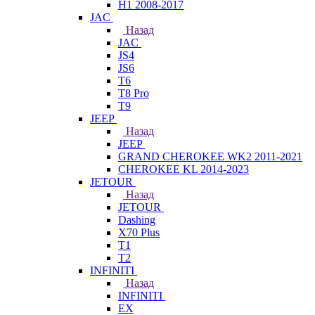
H1 2008-2017
JAC
Назад
JAC
JS4
JS6
T6
T8 Pro
T9
JEEP
Назад
JEEP
GRAND CHEROKEE WK2 2011-2021
CHEROKEE KL 2014-2023
JETOUR
Назад
JETOUR
Dashing
X70 Plus
T1
T2
INFINITI
Назад
INFINITI
EX