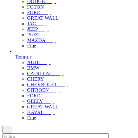
DODGE
FOTON
FORD
GREAT WALL
JAC
JEEP
ISUZU
MAZDA
Еще
Тюнинг
AUDI
BMW
CADILLAC
CHERY
CHEVROLET
CITROEN
FORD
GEELY
GREAT WALL
HAVAL
Еще