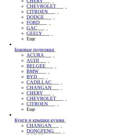
CHERY
CHEVROLET
CITROEN
DODGE
FORD
GAC
GEELY
Еще
Боковые подножки
ACURA
AUDI
BELGEE
BMW
BYD
CADILLAC
CHANGAN
CHERY
CHEVROLET
CITROEN
Еще
Кунги и крышки кузова
CHANGAN
DONGFENG