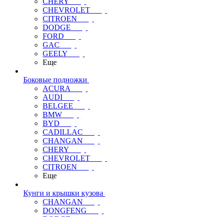
CHERY
CHEVROLET
CITROEN
DODGE
FORD
GAC
GEELY
Еще
Боковые подножки
ACURA
AUDI
BELGEE
BMW
BYD
CADILLAC
CHANGAN
CHERY
CHEVROLET
CITROEN
Еще
Кунги и крышки кузова
CHANGAN
DONGFENG