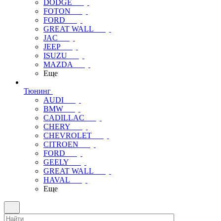
DODGE
FOTON
FORD
GREAT WALL
JAC
JEEP
ISUZU
MAZDA
Еще
Тюнинг
AUDI
BMW
CADILLAC
CHERY
CHEVROLET
CITROEN
FORD
GEELY
GREAT WALL
HAVAL
Еще