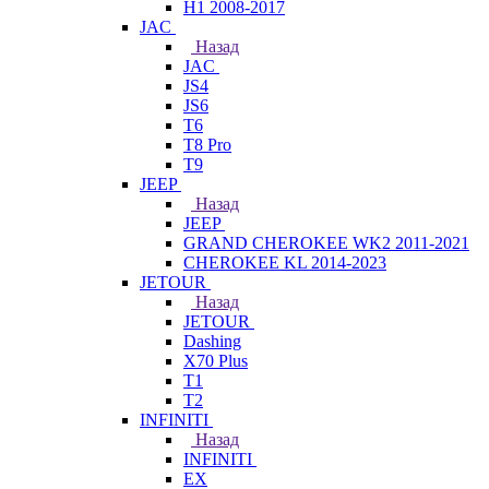
H1 2008-2017
JAC
Назад
JAC
JS4
JS6
T6
T8 Pro
T9
JEEP
Назад
JEEP
GRAND CHEROKEE WK2 2011-2021
CHEROKEE KL 2014-2023
JETOUR
Назад
JETOUR
Dashing
X70 Plus
T1
T2
INFINITI
Назад
INFINITI
EX