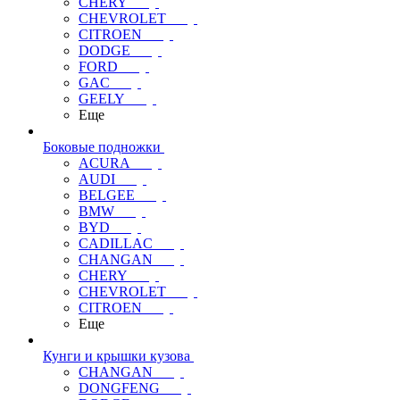
CHERY
CHEVROLET
CITROEN
DODGE
FORD
GAC
GEELY
Еще
Боковые подножки
ACURA
AUDI
BELGEE
BMW
BYD
CADILLAC
CHANGAN
CHERY
CHEVROLET
CITROEN
Еще
Кунги и крышки кузова
CHANGAN
DONGFENG