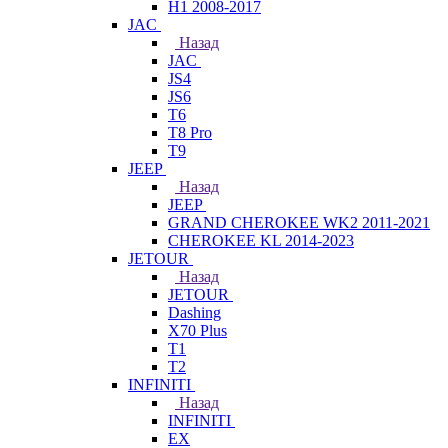
H1 2008-2017
JAC
Назад
JAC
JS4
JS6
T6
T8 Pro
T9
JEEP
Назад
JEEP
GRAND CHEROKEE WK2 2011-2021
CHEROKEE KL 2014-2023
JETOUR
Назад
JETOUR
Dashing
X70 Plus
T1
T2
INFINITI
Назад
INFINITI
EX