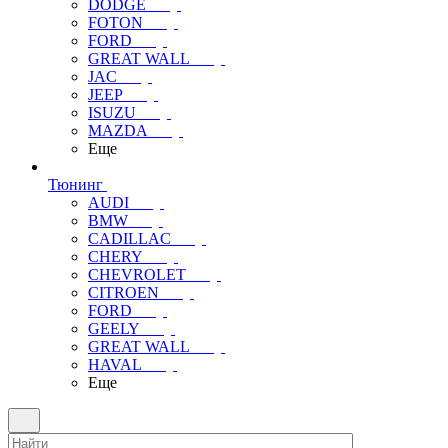
DODGE
FOTON
FORD
GREAT WALL
JAC
JEEP
ISUZU
MAZDA
Еще
Тюнинг
AUDI
BMW
CADILLAC
CHERY
CHEVROLET
CITROEN
FORD
GEELY
GREAT WALL
HAVAL
Еще