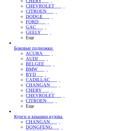
CHERY
CHEVROLET
CITROEN
DODGE
FORD
GAC
GEELY
Еще
Боковые подножки
ACURA
AUDI
BELGEE
BMW
BYD
CADILLAC
CHANGAN
CHERY
CHEVROLET
CITROEN
Еще
Кунги и крышки кузова
CHANGAN
DONGFENG