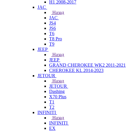
H1 2008-2017
JAC
Назад
JAC
JS4
JS6
T6
T8 Pro
T9
JEEP
Назад
JEEP
GRAND CHEROKEE WK2 2011-2021
CHEROKEE KL 2014-2023
JETOUR
Назад
JETOUR
Dashing
X70 Plus
T1
T2
INFINITI
Назад
INFINITI
EX