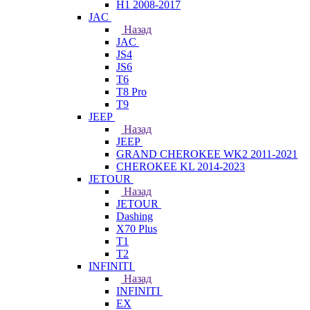
H1 2008-2017
JAC
Назад
JAC
JS4
JS6
T6
T8 Pro
T9
JEEP
Назад
JEEP
GRAND CHEROKEE WK2 2011-2021
CHEROKEE KL 2014-2023
JETOUR
Назад
JETOUR
Dashing
X70 Plus
T1
T2
INFINITI
Назад
INFINITI
EX