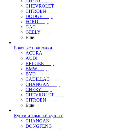
CHERY
CHEVROLET
CITROEN
DODGE
FORD
GAC
GEELY
Еще
Боковые подножки
ACURA
AUDI
BELGEE
BMW
BYD
CADILLAC
CHANGAN
CHERY
CHEVROLET
CITROEN
Еще
Кунги и крышки кузова
CHANGAN
DONGFENG