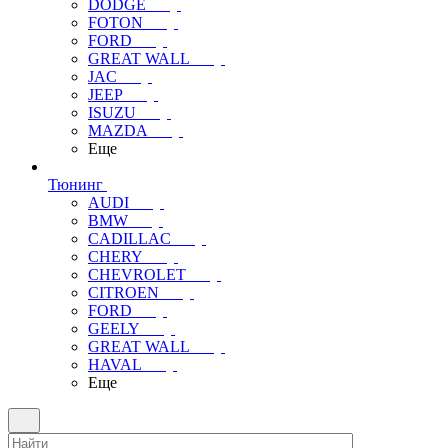
DODGE
FOTON
FORD
GREAT WALL
JAC
JEEP
ISUZU
MAZDA
Еще
Тюнинг
AUDI
BMW
CADILLAC
CHERY
CHEVROLET
CITROEN
FORD
GEELY
GREAT WALL
HAVAL
Еще