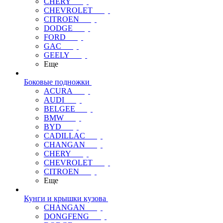
CHERY
CHEVROLET
CITROEN
DODGE
FORD
GAC
GEELY
Еще
Боковые подножки
ACURA
AUDI
BELGEE
BMW
BYD
CADILLAC
CHANGAN
CHERY
CHEVROLET
CITROEN
Еще
Кунги и крышки кузова
CHANGAN
DONGFENG