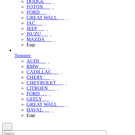
DODGE
FOTON
FORD
GREAT WALL
JAC
JEEP
ISUZU
MAZDA
Еще
Тюнинг
AUDI
BMW
CADILLAC
CHERY
CHEVROLET
CITROEN
FORD
GEELY
GREAT WALL
HAVAL
Еще