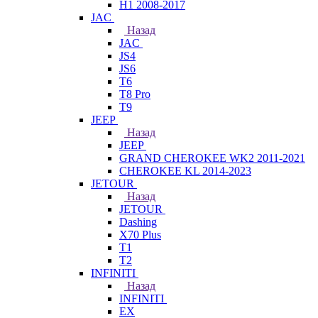
H1 2008-2017
JAC
Назад
JAC
JS4
JS6
T6
T8 Pro
T9
JEEP
Назад
JEEP
GRAND CHEROKEE WK2 2011-2021
CHEROKEE KL 2014-2023
JETOUR
Назад
JETOUR
Dashing
X70 Plus
T1
T2
INFINITI
Назад
INFINITI
EX