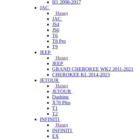
H1 2008-2017
JAC
Назад
JAC
JS4
JS6
T6
T8 Pro
T9
JEEP
Назад
JEEP
GRAND CHEROKEE WK2 2011-2021
CHEROKEE KL 2014-2023
JETOUR
Назад
JETOUR
Dashing
X70 Plus
T1
T2
INFINITI
Назад
INFINITI
EX