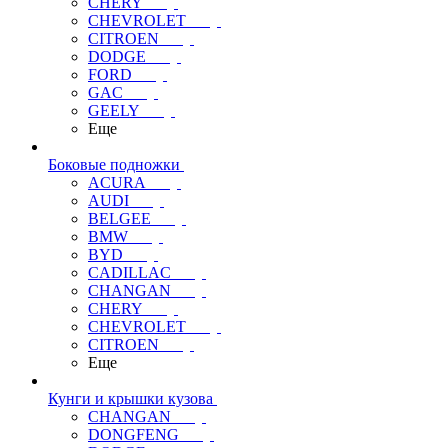
CHERY
CHEVROLET
CITROEN
DODGE
FORD
GAC
GEELY
Еще
Боковые подножки
ACURA
AUDI
BELGEE
BMW
BYD
CADILLAC
CHANGAN
CHERY
CHEVROLET
CITROEN
Еще
Кунги и крышки кузова
CHANGAN
DONGFENG