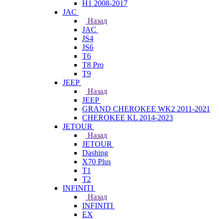
H1 2008-2017
JAC
Назад
JAC
JS4
JS6
T6
T8 Pro
T9
JEEP
Назад
JEEP
GRAND CHEROKEE WK2 2011-2021
CHEROKEE KL 2014-2023
JETOUR
Назад
JETOUR
Dashing
X70 Plus
T1
T2
INFINITI
Назад
INFINITI
EX