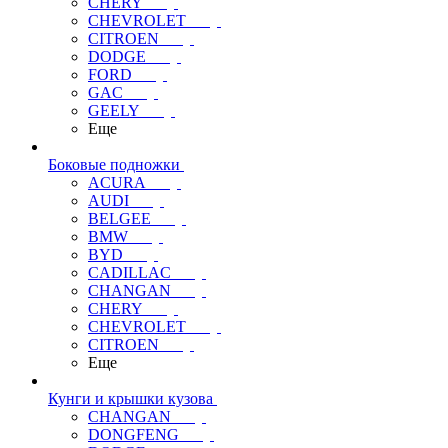
CHERY
CHEVROLET
CITROEN
DODGE
FORD
GAC
GEELY
Еще
Боковые подножки
ACURA
AUDI
BELGEE
BMW
BYD
CADILLAC
CHANGAN
CHERY
CHEVROLET
CITROEN
Еще
Кунги и крышки кузова
CHANGAN
DONGFENG