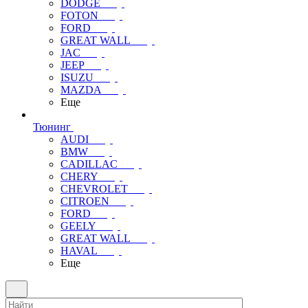
DODGE
FOTON
FORD
GREAT WALL
JAC
JEEP
ISUZU
MAZDA
Еще
Тюнинг
AUDI
BMW
CADILLAC
CHERY
CHEVROLET
CITROEN
FORD
GEELY
GREAT WALL
HAVAL
Еще