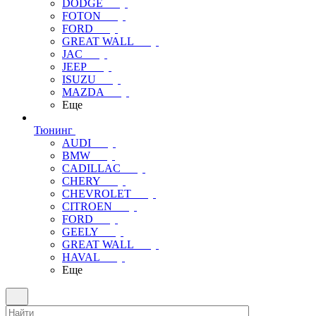
DODGE
FOTON
FORD
GREAT WALL
JAC
JEEP
ISUZU
MAZDA
Еще
Тюнинг
AUDI
BMW
CADILLAC
CHERY
CHEVROLET
CITROEN
FORD
GEELY
GREAT WALL
HAVAL
Еще