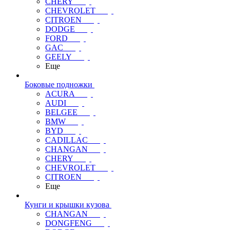
CHERY
CHEVROLET
CITROEN
DODGE
FORD
GAC
GEELY
Еще
Боковые подножки
ACURA
AUDI
BELGEE
BMW
BYD
CADILLAC
CHANGAN
CHERY
CHEVROLET
CITROEN
Еще
Кунги и крышки кузова
CHANGAN
DONGFENG