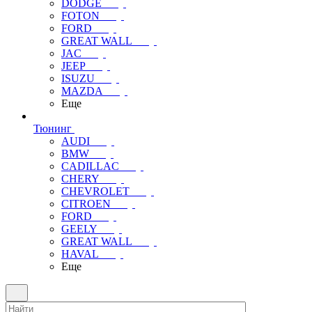
DODGE
FOTON
FORD
GREAT WALL
JAC
JEEP
ISUZU
MAZDA
Еще
Тюнинг
AUDI
BMW
CADILLAC
CHERY
CHEVROLET
CITROEN
FORD
GEELY
GREAT WALL
HAVAL
Еще