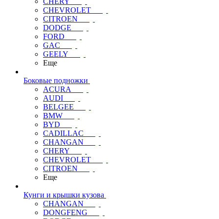
CHERY
CHEVROLET
CITROEN
DODGE
FORD
GAC
GEELY
Еще
Боковые подножки
ACURA
AUDI
BELGEE
BMW
BYD
CADILLAC
CHANGAN
CHERY
CHEVROLET
CITROEN
Еще
Кунги и крышки кузова
CHANGAN
DONGFENG