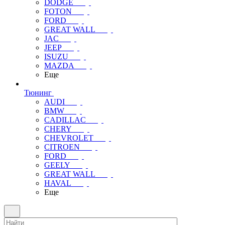
DODGE
FOTON
FORD
GREAT WALL
JAC
JEEP
ISUZU
MAZDA
Еще
Тюнинг
AUDI
BMW
CADILLAC
CHERY
CHEVROLET
CITROEN
FORD
GEELY
GREAT WALL
HAVAL
Еще