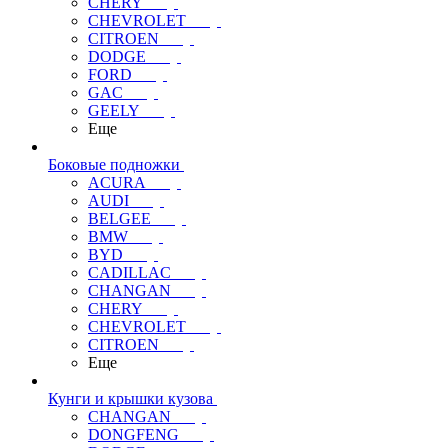
CHERY
CHEVROLET
CITROEN
DODGE
FORD
GAC
GEELY
Еще
Боковые подножки
ACURA
AUDI
BELGEE
BMW
BYD
CADILLAC
CHANGAN
CHERY
CHEVROLET
CITROEN
Еще
Кунги и крышки кузова
CHANGAN
DONGFENG