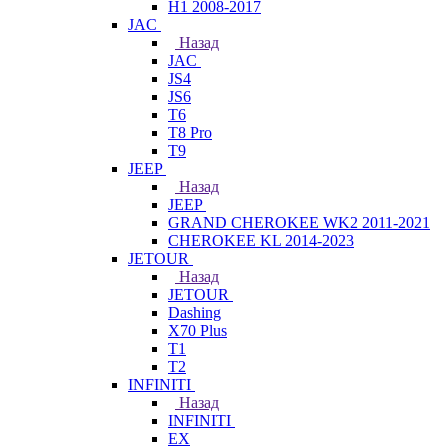
H1 2008-2017
JAC
Назад
JAC
JS4
JS6
T6
T8 Pro
T9
JEEP
Назад
JEEP
GRAND CHEROKEE WK2 2011-2021
CHEROKEE KL 2014-2023
JETOUR
Назад
JETOUR
Dashing
X70 Plus
T1
T2
INFINITI
Назад
INFINITI
EX