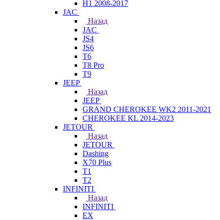
H1 2008-2017
JAC
Назад
JAC
JS4
JS6
T6
T8 Pro
T9
JEEP
Назад
JEEP
GRAND CHEROKEE WK2 2011-2021
CHEROKEE KL 2014-2023
JETOUR
Назад
JETOUR
Dashing
X70 Plus
T1
T2
INFINITI
Назад
INFINITI
EX