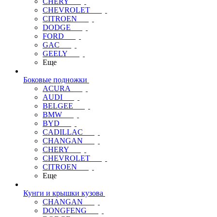
CHERY
CHEVROLET
CITROEN
DODGE
FORD
GAC
GEELY
Еще
Боковые подножки
ACURA
AUDI
BELGEE
BMW
BYD
CADILLAC
CHANGAN
CHERY
CHEVROLET
CITROEN
Еще
Кунги и крышки кузова
CHANGAN
DONGFENG