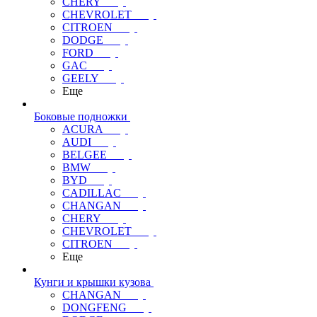
CHERY
CHEVROLET
CITROEN
DODGE
FORD
GAC
GEELY
Еще
Боковые подножки
ACURA
AUDI
BELGEE
BMW
BYD
CADILLAC
CHANGAN
CHERY
CHEVROLET
CITROEN
Еще
Кунги и крышки кузова
CHANGAN
DONGFENG