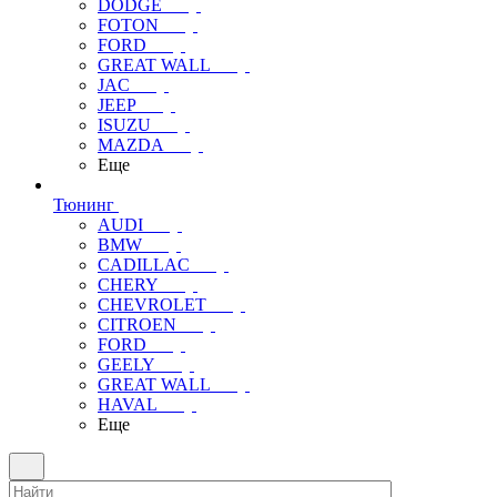
DODGE
FOTON
FORD
GREAT WALL
JAC
JEEP
ISUZU
MAZDA
Еще
Тюнинг
AUDI
BMW
CADILLAC
CHERY
CHEVROLET
CITROEN
FORD
GEELY
GREAT WALL
HAVAL
Еще