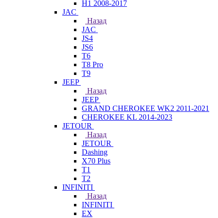
H1 2008-2017
JAC
Назад
JAC
JS4
JS6
T6
T8 Pro
T9
JEEP
Назад
JEEP
GRAND CHEROKEE WK2 2011-2021
CHEROKEE KL 2014-2023
JETOUR
Назад
JETOUR
Dashing
X70 Plus
T1
T2
INFINITI
Назад
INFINITI
EX