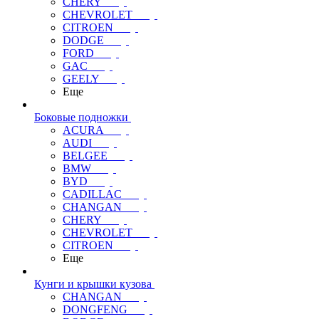
CHERY
CHEVROLET
CITROEN
DODGE
FORD
GAC
GEELY
Еще
Боковые подножки
ACURA
AUDI
BELGEE
BMW
BYD
CADILLAC
CHANGAN
CHERY
CHEVROLET
CITROEN
Еще
Кунги и крышки кузова
CHANGAN
DONGFENG