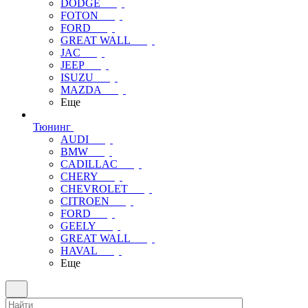
DODGE
FOTON
FORD
GREAT WALL
JAC
JEEP
ISUZU
MAZDA
Еще
Тюнинг
AUDI
BMW
CADILLAC
CHERY
CHEVROLET
CITROEN
FORD
GEELY
GREAT WALL
HAVAL
Еще