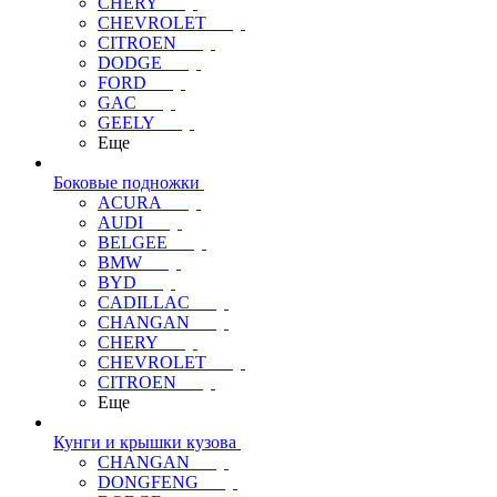
CHERY
CHEVROLET
CITROEN
DODGE
FORD
GAC
GEELY
Еще
Боковые подножки
ACURA
AUDI
BELGEE
BMW
BYD
CADILLAC
CHANGAN
CHERY
CHEVROLET
CITROEN
Еще
Кунги и крышки кузова
CHANGAN
DONGFENG