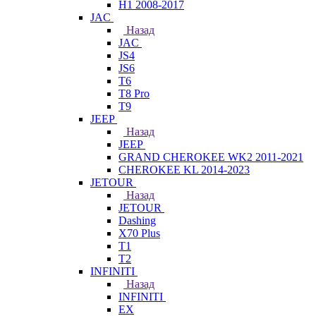
H1 2008-2017
JAC
Назад
JAC
JS4
JS6
T6
T8 Pro
T9
JEEP
Назад
JEEP
GRAND CHEROKEE WK2 2011-2021
CHEROKEE KL 2014-2023
JETOUR
Назад
JETOUR
Dashing
X70 Plus
T1
T2
INFINITI
Назад
INFINITI
EX