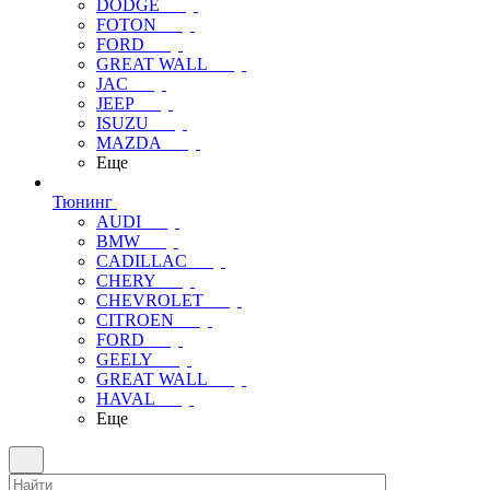
DODGE
FOTON
FORD
GREAT WALL
JAC
JEEP
ISUZU
MAZDA
Еще
Тюнинг
AUDI
BMW
CADILLAC
CHERY
CHEVROLET
CITROEN
FORD
GEELY
GREAT WALL
HAVAL
Еще