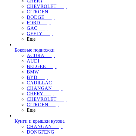
CHERY
CHEVROLET
CITROEN
DODGE
FORD
GAC
GEELY
Еще
Боковые подножки
ACURA
AUDI
BELGEE
BMW
BYD
CADILLAC
CHANGAN
CHERY
CHEVROLET
CITROEN
Еще
Кунги и крышки кузова
CHANGAN
DONGFENG